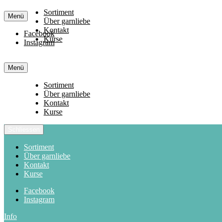
Sortiment
Menü
Über garnliebe
Kontakt
Facebook
Kurse
Instagram
Menü
Sortiment
Über garnliebe
Kontakt
Kurse
Schliessen
Sortiment
Über garnliebe
Kontakt
Kurse
Facebook
Instagram
Info